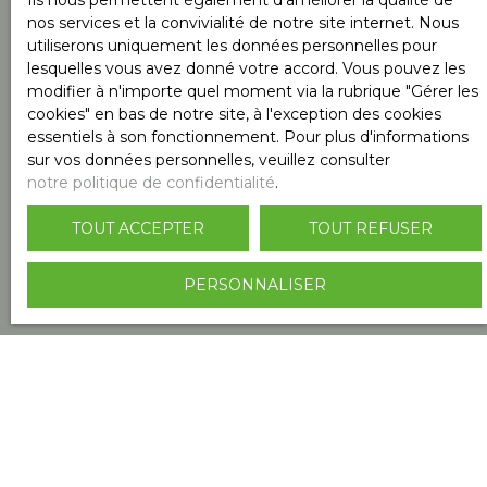
Ils nous permettent également d'améliorer la qualité de
nos services et la convivialité de notre site internet. Nous
utiliserons uniquement les données personnelles pour
J'accepte le traitement de mes données
lesquelles vous avez donné votre accord. Vous pouvez les
personnelles conformément au RGPD. Si vous ne
modifier à n'importe quel moment via la rubrique ″Gérer les
souhaitez pas faire l'objet de prospection
cookies″ en bas de notre site, à l'exception des cookies
commerciale par voie téléphonique, vous pouvez
essentiels à son fonctionnement. Pour plus d'informations
vous inscrire gratuitement sur la liste d'opposition
sur vos données personnelles, veuillez consulter
au démarchage téléphonique, prévu par l'article
notre politique de confidentialité
.
L223-1 du code de la consommation, sur le site
Internet www.bloctel.gouv.fr ou par courrier
TOUT ACCEPTER
TOUT REFUSER
adressé à :
Société Worldline, Service Bloctel, CS 61311, 41013
PERSONNALISER
BLOIS CEDEX.
Pour en savoir plus sur le traitement de vos
données personnelles, veuillez consulter notre
politique de confidentialité
.
RECEVOIR DES ANNONCES