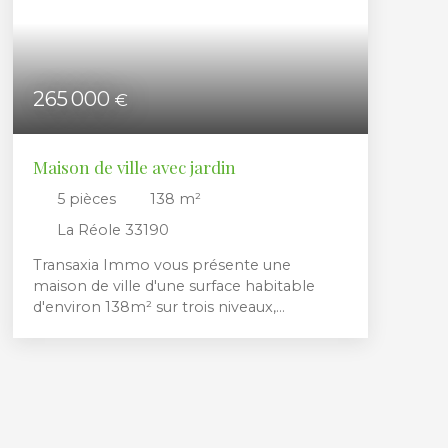
265 000
€
Maison de ville avec jardin
5
pièces
138
m²
La Réole 33190
Transaxia Immo vous présente une
maison de ville d'une surface habitable
d'environ 138m² sur trois niveaux,
implantée sur un terrain clos et arboré de
339m². A deux pas du cœur de ville, cette
bâtisse ancienne en pierre datant de 1870,
entièrement rénovée, dispose en rez-de-
chaussée d'un vaste séjour, d'une cuisine
indépendante et d'une grande buanderie.