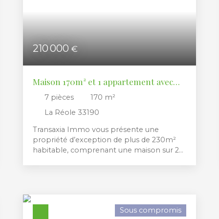
210 000
€
Maison 170m² et 1 appartement avec
garages
7
pièces
170
m²
La Réole 33190
Transaxia Immo vous présente une
propriété d’exception de plus de 230m²
habitable, comprenant une maison sur 2
niveaux, un appartement en sous-sol et
des dépendances à usage de garage,
entourés d'un jardin de 1500m² à la
végétation luxuriante. Un coin de paradis
en bordure des remparts à deux pas du
Sous compromis
cœur historique de La Réole, proche de