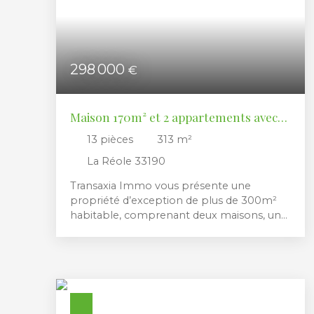
298 000
€
Maison 170m² et 2 appartements avec
garages
13
pièces
313
m²
La Réole 33190
Transaxia Immo vous présente une
propriété d’exception de plus de 300m²
habitable, comprenant deux maisons, un
appartement et des dépendances à usage
d'atelier et de garage, entourés d'un jardin
de 1500m² à la végétation luxuriante. Un
coin de paradis en bordure des remparts à
deux pas du cœur historique de La Réole,
proche de toutes commodités et à 5mn