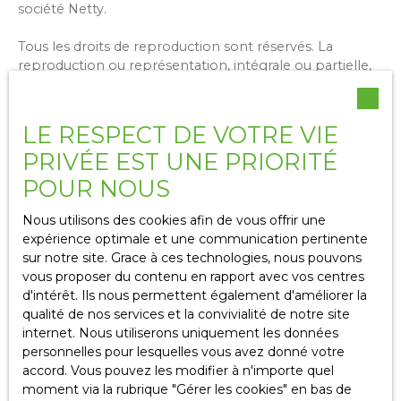
société Netty.
Tous les droits de reproduction sont réservés. La
reproduction ou représentation, intégrale ou partielle,
de ce site sur un support électronique ou tout autre
support quel qu'il soit est formellement interdite sauf
autorisation expresse de la société Netty.
LE RESPECT DE VOTRE VIE
PRIVÉE EST UNE PRIORITÉ
Liens externes
POUR NOUS
Le site peut contenir des liens hypertextes externes,
Nous utilisons des cookies afin de vous offrir une
pointant vers d’autres sites internet indépendants. Ces
expérience optimale et une communication pertinente
liens ne constituent, en aucun cas, une approbation ou
sur notre site. Grace à ces technologies, nous pouvons
un partenariat entre
Transaxia immo
et les sociétés
vous proposer du contenu en rapport avec vos centres
éditrices des sites externes. Dès lors, l'éditeur du présent
d'intérêt. Ils nous permettent également d'améliorer la
site ne saurait être tenu responsable de leurs contenus,
qualité de nos services et la convivialité de notre site
leurs produits, leurs publicités ou tous éléments ou
internet. Nous utiliserons uniquement les données
services présentés. En outre, l'éditeur du présent site ne
personnelles pour lesquelles vous avez donné votre
garantit pas la qualité permanente et continue du
accord. Vous pouvez les modifier à n'importe quel
contenu de ces sites.
moment via la rubrique ″Gérer les cookies″ en bas de