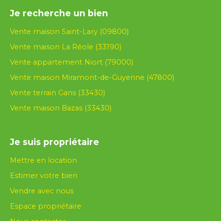
conduite de votre transaction. En effet, vous
immobiliers, la mise en avant de votre propriété
ce propos, l'offre éducative, les transports en
optimisez les délais de votre vente immobilière
Je recherche un bien
avec des photos de qualité ou encore un suivi
commun ou encore la tendance démographique,
en procédant à cette analyse détaillé de votre
personnalisé.
sont des critères étudiés par nos conseillers.
Vente maison Saint-Lary (09800)
maison ou appartement. Pour obtenir la valeur
réelle de votre propriété, contactez-nous sans
Vente maison La Réole (33190)
plus attendre.
Vente appartement Niort (79000)
Vente maison Miramont-de-Guyenne (47800)
Vente terrain Gans (33430)
Vente maison Bazas (33430)
Je suis propriétaire
Mettre en location
Estimer votre bien
Vendre avec nous
Espace propriétaire