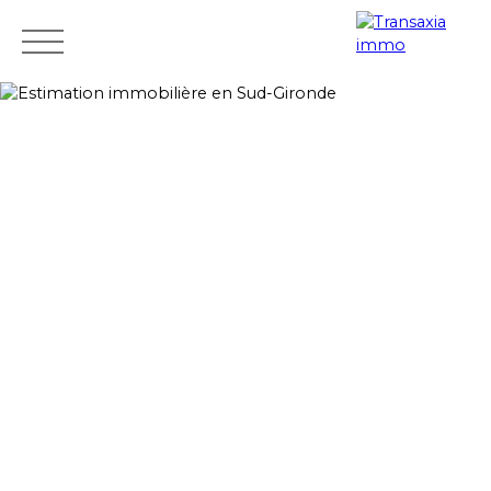
ACCUEIL
ACHETER
LOUER
VENDRE
ÉQUIPE
Mes
Espace
ESTIMATIO
favoris
propriétaire
N