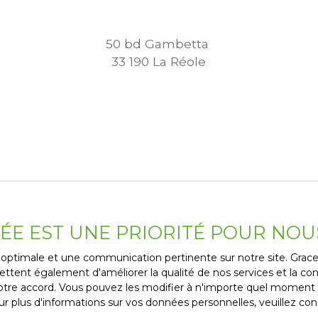
50 bd Gambetta
33 190 La Réole
VÉE EST UNE PRIORITÉ POUR NOU
ce optimale et une communication pertinente sur notre site. Gra
ttent également d'améliorer la qualité de nos services et la conv
14 route de Langon
re accord. Vous pouvez les modifier à n'importe quel moment via
r plus d'informations sur vos données personnelles, veuillez con
33 210 Roaillan