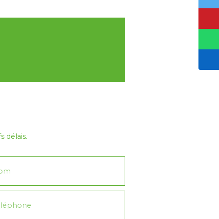
 délais.
om
éléphone