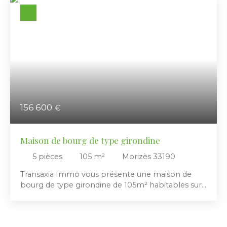
156 600
€
Maison de bourg de type girondine
5
pièces
105
m²
Morizès 33190
Transaxia Immo vous présente une maison de
bourg de type girondine de 105m² habitables sur
2 niveaux, mitoyenne un mur arrière, et disposant
d'un petit jardin de 68m² à l'avant côté sud-est
nécessitant peu d'entretien. Cette bâtisse en