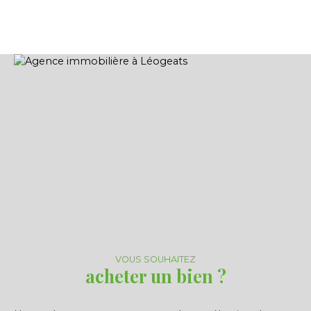
pierre du XIXème, comprend au rez-de-chaussée
un séjour de 31m², une cuisine aménagée et à
l'étage trois chambres, une salle de bain et un WC
indépendant. Le côté chaleureux de l'entrée, du
séjour et de la cuisine, alliant la pierre et le bois
confère à ce bien une atmosphère
exceptionnelle. Vous disposerez de belles
prestations telles qu'une pompe à chaleur pour le
chauffage, couplé à des menuiseries double
vitrage et un chauffe-eau thermodynamique (DPE
C). L'assainissement individuel est également
récent de même que la couverture, ce bien est de
fait habitable immédiatement sans gros frais
supplémentaires.
VOUS SOUHAITEZ
acheter un bien ?