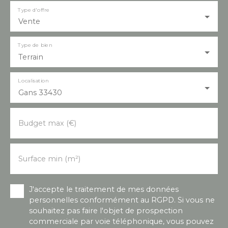
Type d'offre
Vente
Type de bien
Terrain
Localisation
Gans 33430
Budget max (€)
Surface min (m²)
J'accepte le traitement de mes données
personnelles conformément au RGPD. Si vous ne
souhaitez pas faire l'objet de prospection
commerciale par voie téléphonique, vous pouvez