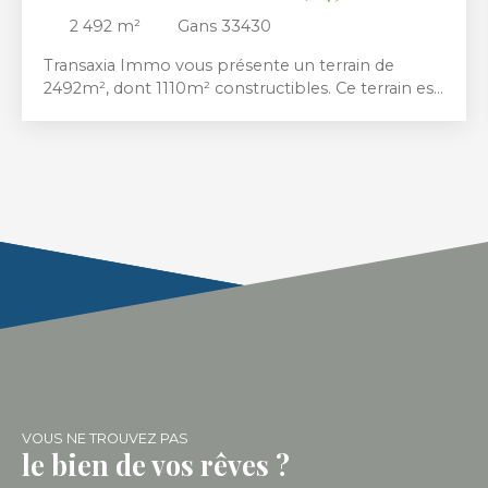
33430
2 492
m²
Gans 33430
Transaxia Immo vous présente un terrain de
2492m², dont 1110m² constructibles. Ce terrain est
idéalement situé en sortie de village à la lisière
d’une forêt de pins. A seulement 8mn de Bazas ou
d'Auros, vous bénéficiez du calme de la
campagne, tout en restant proche des
commodités, écoles, commerces, restaurants...
Terrain non viabilisé mais les réseaux sont à
proximité. Un second terrain mitoyen de 1990m²,
dont 1101 constructible peut constituer un projet
plus vaste comme une habitation principale sur
un lot combiné à un investissement locatif sur
l'autre.
VOUS NE TROUVEZ PAS
le bien de vos rêves ?