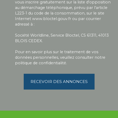
vous inscrire gratuitement sur la liste d'opposition
au démarchage téléphonique, prévu par l'article
L223-1 du code de la consommation, sur le site
Internet www.bloctel.gouv.fr ou par courrier
adressé à :
Société Worldline, Service Bloctel, CS 61311, 41013
BLOIS CEDEX.
Pour en savoir plus sur le traitement de vos
données personnelles, veuillez consulter notre
politique de confidentialité
.
RECEVOIR DES ANNONCES