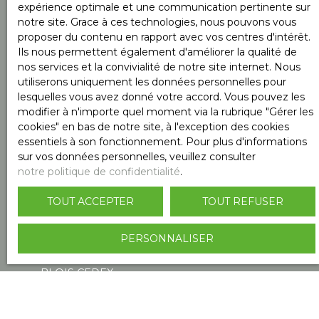
expérience optimale et une communication pertinente sur
Surface min (m²)
notre site. Grace à ces technologies, nous pouvons vous
proposer du contenu en rapport avec vos centres d'intérêt.
Ils nous permettent également d'améliorer la qualité de
Pièces min
nos services et la convivialité de notre site internet. Nous
utiliserons uniquement les données personnelles pour
lesquelles vous avez donné votre accord. Vous pouvez les
J'accepte le traitement de mes données
modifier à n'importe quel moment via la rubrique ″Gérer les
personnelles conformément au RGPD. Si vous ne
cookies″ en bas de notre site, à l'exception des cookies
souhaitez pas faire l'objet de prospection
essentiels à son fonctionnement. Pour plus d'informations
commerciale par voie téléphonique, vous pouvez
sur vos données personnelles, veuillez consulter
vous inscrire gratuitement sur la liste d'opposition
notre politique de confidentialité
.
au démarchage téléphonique, prévu par l'article
L223-1 du code de la consommation, sur le site
TOUT ACCEPTER
TOUT REFUSER
Internet www.bloctel.gouv.fr ou par courrier
adressé à :
PERSONNALISER
Société Worldline, Service Bloctel, CS 61311, 41013
BLOIS CEDEX.
Pour en savoir plus sur le traitement de vos
données personnelles, veuillez consulter notre