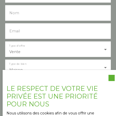
Nom
Email
Type d'offre
Vente
Type de bien
Maison
Localisation
LE RESPECT DE VOTRE VIE
Sigalens (33690)
PRIVÉE EST UNE PRIORITÉ
POUR NOUS
Budget max (€)
Nous utilisons des cookies afin de vous offrir une