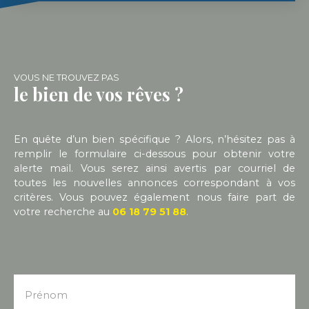
également d'une piscine (9,50 x 4,60) en bordure
de la terrasse et d’un préau couvert de 42m².
L’assainissement individuel installé en 2021 est
conforme pour les 2 maisons. La maison
principale est équipée d'une pompe à chaleur
VOUS NE TROUVEZ PAS
air/eau neuve pour le chauffage et l’eau chaude
le bien de vos rêves ?
sanitaire et l’isolation extérieure avec bardage bois
a été réalisé en 2024. Dans un petit hameau au
calme, sur un terrain de 1,4ha de prairies bordées
de chênes, à 5mn de la sortie d’autoroute n°4 de
En quête d’un bien spécifique ? Alors, n’hésitez pas à
l’A62 et à 40mn de la rocade de Bordeaux. Une
remplir le formulaire ci-dessous pour obtenir votre
propriété rare dans un écrin de verdure de la
alerte mail. Vous serez ainsi avertis par courriel de
campagne du Sud Gironde.
toutes les nouvelles annonces correspondant à vos
critères. Vous pouvez également nous faire part de
votre recherche au
06 18 79 51 88
.
Prénom