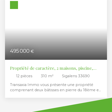
Budget max (€)
Surface min (m²)
RECHERCHER
495 000
€
Propriété de caractère, 2 maisons, piscine,
1,4ha
12
pièces
310
m²
Sigalens 33690
Transaxia Immo vous présente une propriété
comprenant deux bâtisses en pierre du 18ème et
19ème, entièrement restaurées dans un souci de
conservation historique du style. Un ensemble
plein de charme et de cachet, entre vieilles
pierres, carreaux de gironde, poutres et