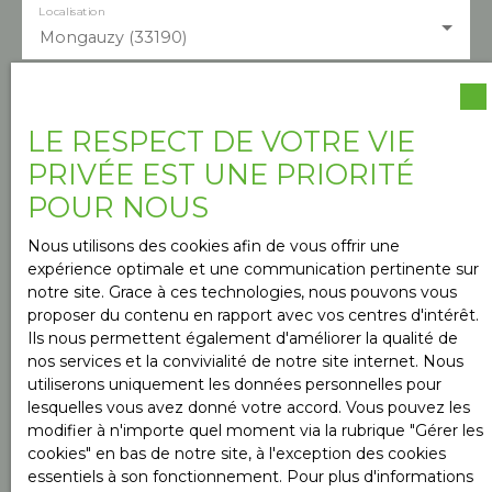
Localisation
Mongauzy (33190)
Budget max (€)
LE RESPECT DE VOTRE VIE
PRIVÉE EST UNE PRIORITÉ
Surface min (m²)
POUR NOUS
Nous utilisons des cookies afin de vous offrir une
Pièces min
expérience optimale et une communication pertinente sur
notre site. Grace à ces technologies, nous pouvons vous
proposer du contenu en rapport avec vos centres d'intérêt.
J'accepte le traitement de mes données
Ils nous permettent également d'améliorer la qualité de
personnelles conformément au RGPD. Si vous ne
nos services et la convivialité de notre site internet. Nous
souhaitez pas faire l'objet de prospection
utiliserons uniquement les données personnelles pour
commerciale par voie téléphonique, vous pouvez
lesquelles vous avez donné votre accord. Vous pouvez les
vous inscrire gratuitement sur la liste d'opposition
modifier à n'importe quel moment via la rubrique ″Gérer les
au démarchage téléphonique, prévu par l'article
cookies″ en bas de notre site, à l'exception des cookies
L223-1 du code de la consommation, sur le site
essentiels à son fonctionnement. Pour plus d'informations
Internet www.bloctel.gouv.fr ou par courrier