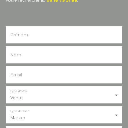
votre recherche au
06 18 79 51 88
.
Prénom
Nom
Email
Type d'offre
Vente
Type de bien
Maison