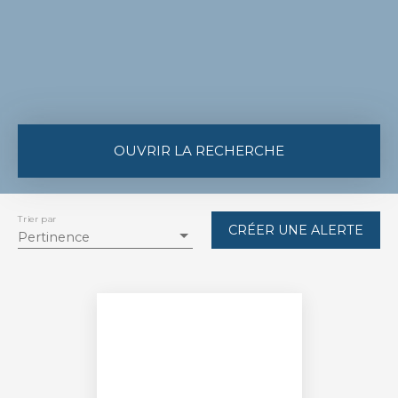
OUVRIR LA RECHERCHE
Type de bien
Maison
Trier par
CRÉER UNE ALERTE
Pertinence
Localisation
Mongauzy (33190)
Budget max (€)
Surface min (m²)