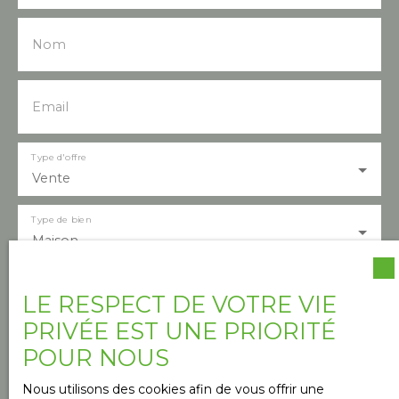
Nom
Email
Type d'offre
Vente
Type de bien
Maison
Localisation
LE RESPECT DE VOTRE VIE
Barbazan (31510)
PRIVÉE EST UNE PRIORITÉ
POUR NOUS
Budget max (€)
Nous utilisons des cookies afin de vous offrir une