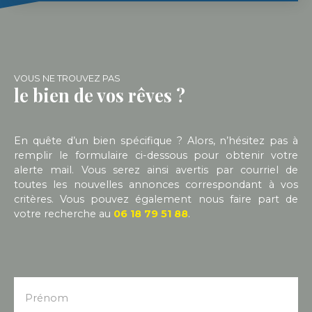
remise en état de cet ancien hôtel. Certaines
photographies présentant le bien ont été
présentées au moyen de l'IA
VOUS NE TROUVEZ PAS
le bien de vos rêves ?
En quête d’un bien spécifique ? Alors, n’hésitez pas à
remplir le formulaire ci-dessous pour obtenir votre
alerte mail. Vous serez ainsi avertis par courriel de
toutes les nouvelles annonces correspondant à vos
critères. Vous pouvez également nous faire part de
votre recherche au
06 18 79 51 88
.
Prénom