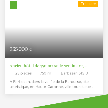
Budget max (€)
Très rare
Surface min (m²)
RECHERCHER
235 000
€
Ancien hôtel de 750 m2 salle séminaire,
parking, jardin
25
pièces
750
m²
Barbazan 31510
A Barbazan, dans la vallée de la Barousse, site
touristique, en Haute-Garonne, ville touristique
dans les Pyrénées, entre Saint Gaudens et
Bagnères de Luchon, proche de la frontière
franco-espagnole, des stations de ski, connue
pour ses thermes et son casino, ce bien construit