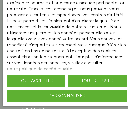
expérience optimale et une communication pertinente sur
Surface min (m²)
notre site. Grace à ces technologies, nous pouvons vous
proposer du contenu en rapport avec vos centres d'intérêt.
Ils nous permettent également d'améliorer la qualité de
Pièces min
nos services et la convivialité de notre site internet. Nous
utiliserons uniquement les données personnelles pour
lesquelles vous avez donné votre accord. Vous pouvez les
J'accepte le traitement de mes données
modifier à n'importe quel moment via la rubrique ″Gérer les
personnelles conformément au RGPD. Si vous ne
cookies″ en bas de notre site, à l'exception des cookies
souhaitez pas faire l'objet de prospection
essentiels à son fonctionnement. Pour plus d'informations
commerciale par voie téléphonique, vous pouvez
sur vos données personnelles, veuillez consulter
vous inscrire gratuitement sur la liste d'opposition
notre politique de confidentialité
.
au démarchage téléphonique, prévu par l'article
L223-1 du code de la consommation, sur le site
TOUT ACCEPTER
TOUT REFUSER
Internet www.bloctel.gouv.fr ou par courrier
adressé à :
PERSONNALISER
Société Worldline, Service Bloctel, CS 61311, 41013
BLOIS CEDEX.
Pour en savoir plus sur le traitement de vos
données personnelles, veuillez consulter notre