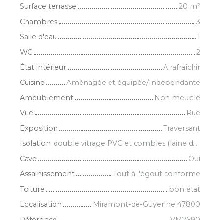
Surface terrasse
20
m²
Chambres
3
Salle d'eau
1
WC
2
État intérieur
A rafraîchir
Cuisine
Aménagée et équipée/Indépendante
Ameublement
Non meublé
Vue
Rue
Exposition
Traversant
Isolation
double vitrage PVC et combles (laine de verre)
Cave
Oui
Assainissement
Tout à l'égout conforme
Toiture
bon état
Localisation
Miramont-de-Guyenne 47800
Référence
VM2690