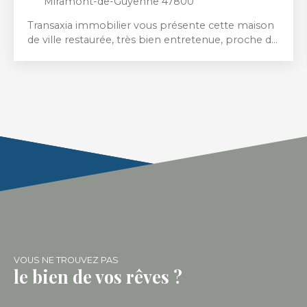
Miramont-de-Guyenne 47800
Transaxia immobilier vous présente cette maison
de ville restaurée, très bien entretenue, proche de
toutes les commodités à pied. Au rez-de chaussée
: grand séjour/salon lumineux, cuisine aménagée,
chaufferie/espace de rangement. Le plus : un petit
studio avec chambre, salle d'eau et WC, donnant
sur une courette, avec possibilité d'entrée
indépendante. A l'étage se trouvent 3 chambres
spacieuses ainsi qu'une salle de bain et WC. Grande
cave, grenier aménageable, petite annexe dans la
cour. Double vitrage PVC et volets roulants.
Cheminée ouverte dans le salon + chauffage au
gaz propane en réseau (chaudière récente).
Assainissement tout-à-l'égout. Pas de termites.
Idéale pour primo-accédant ou investissement
locatif, cette maison située au cœur de la bastide
est habitable immédiatement ou louable après
VOUS NE TROUVEZ PAS
un minimum de rafraîchissement. DPE en cours --
le bien de vos rêves ?
----------- Transaxia immobilier presents this
restored, very well maintained town house, within