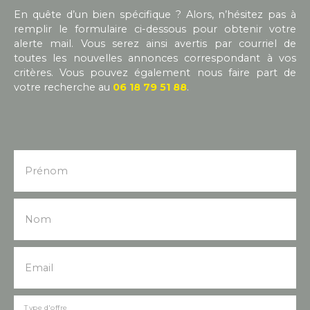
walking distance of all amenities. Ground floor:
En quête d’un bien spécifique ? Alors, n’hésitez pas à
large, bright living room, fitted kitchen, boiler
remplir le formulaire ci-dessous pour obtenir votre
room/storage area. Plus: a small studio flat with
alerte mail. Vous serez ainsi avertis par courriel de
bedroom, shower room and toilet, opening onto
toutes les nouvelles annonces correspondant à vos
a courtyard, with the possibility of a separate
critères. Vous pouvez également nous faire part de
entrance. Upstairs are 3 spacious bedrooms as
votre recherche au
06 18 79 51 88
.
well as a bathroom and toilet. Large cellar,
convertible attic, small annexe in the courtyard.
PVC double glazing and electric roller shutters.
Open fireplace in living room + propane gas
mains heating (recent boiler). Mains drainage. No
termites. Ideal for first-time buyers or rental
Prénom
investment, this house in the heart of the bastide
is ready to move into immediately or rent out
rapidly.
Nom
Email
Type d'offre