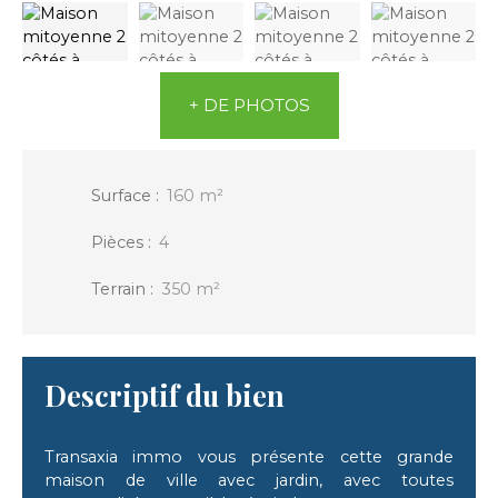
+ DE PHOTOS
Surface
:
160
m²
Pièces
:
4
Terrain
:
350
m²
Descriptif du bien
Transaxia immo vous présente cette grande
maison de ville avec jardin, avec toutes