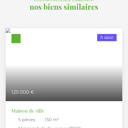
nos biens similaires
A saisir
125 000
€
Maison de ville
5
pièces
150
m²