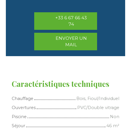
+33 6 67 66 43
74
ENVOYER UN
MAIL
Caractéristiques techniques
Chauffage
Bois, Fioul/Individuel
Ouvertures
PVC/Double vitrage
Piscine
Non
Séjour
46
m²