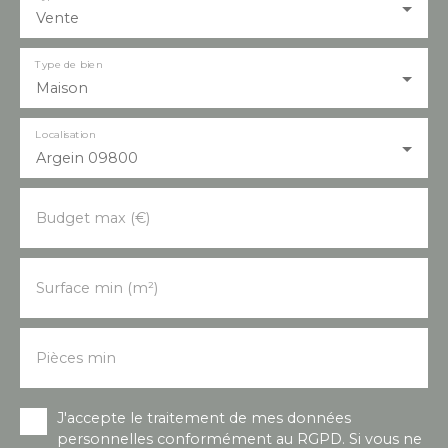
Vente
Type de bien
Maison
Localisation
Argein 09800
Budget max (€)
Surface min (m²)
Pièces min
J'accepte le traitement de mes données
personnelles conformément au RGPD. Si vous ne