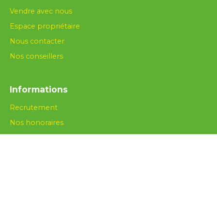
Vendre avec nous
Espace propriétaire
Nous contacter
Nos conseillers
Informations
Recrutement
Nos honoraires
Mentions légales
Politique de confidentialité
Plan du site
Gérer les cookies
Propulsé par