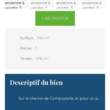
+ DE PHOTOS
Surface
:
106
m²
Pièces
:
7
Terrain
:
478
m²
Descriptif du bien
Sur le chemin de Compostelle, et pour un projet professionnel