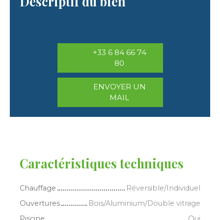
Descriptif du bien
+33 6 84 66 74
80
ENVOYER UN
MAIL
Caractéristiques techniques
Chauffage
Réversible/Individuel
Ouvertures
Bois/Aluminium/Double vitrage
Piscine
Oui