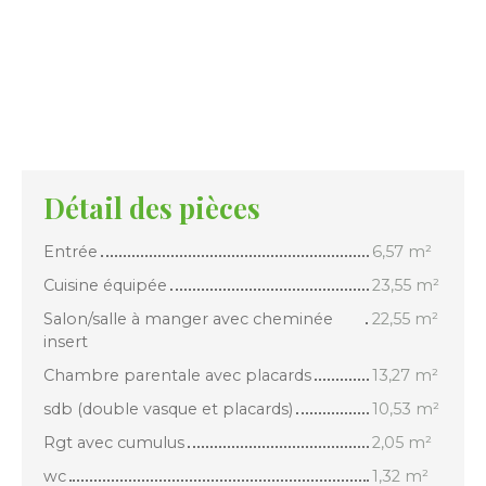
Détail des pièces
Entrée
6,57 m²
Cuisine équipée
23,55 m²
Salon/salle à manger avec cheminée
22,55 m²
insert
Chambre parentale avec placards
13,27 m²
sdb (double vasque et placards)
10,53 m²
Rgt avec cumulus
2,05 m²
wc
1,32 m²