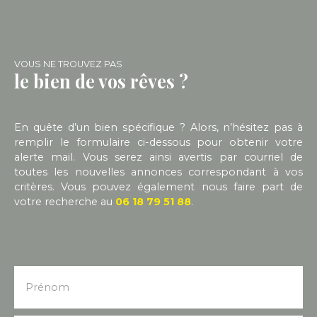
prestations telles qu'une pompe à chaleur pour le
chauffage, couplé à des menuiseries double
vitrage et un chauffe-eau thermodynamique (DPE
C). L'assainissement individuel est également
récent de même que la couverture, ce bien est de
VOUS NE TROUVEZ PAS
fait habitable immédiatement sans gros frais
le bien de vos rêves ?
supplémentaires.
En quête d’un bien spécifique ? Alors, n’hésitez pas à
remplir le formulaire ci-dessous pour obtenir votre
alerte mail. Vous serez ainsi avertis par courriel de
toutes les nouvelles annonces correspondant à vos
critères. Vous pouvez également nous faire part de
votre recherche au
06 18 79 51 88
.
Prénom