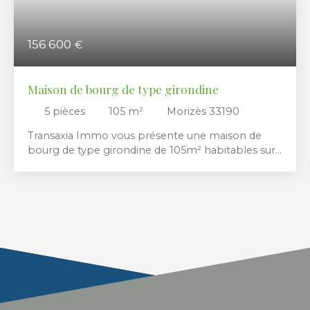
156 600
€
Maison de bourg de type girondine
5
pièces
105
m²
Morizès 33190
Transaxia Immo vous présente une maison de
bourg de type girondine de 105m² habitables sur
2 niveaux, mitoyenne un mur arrière, et disposant
d'un petit jardin de 68m² à l'avant côté sud-est
nécessitant peu d'entretien. Cette bâtisse en
pierre du XIXème, comprend au rez-de-chaussée
un séjour de 31m², une cuisine aménagée et à
l'étage trois chambres, une salle de bain et un WC
indépendant. Le côté chaleureux de l'entrée, du
séjour et de la cuisine, alliant la pierre et le bois
confère à ce bien une atmosphère
exceptionnelle. Vous disposerez de belles