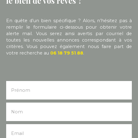
le bien de vos rêves ?
supplémentaires.
En quête d’un bien spécifique ? Alors, n’hésitez pas à
remplir le formulaire ci-dessous pour obtenir votre
alerte mail. Vous serez ainsi avertis par courriel de
toutes les nouvelles annonces correspondant à vos
critères. Vous pouvez également nous faire part de
votre recherche au
06 18 79 51 88
.
Prénom
Nom
Email