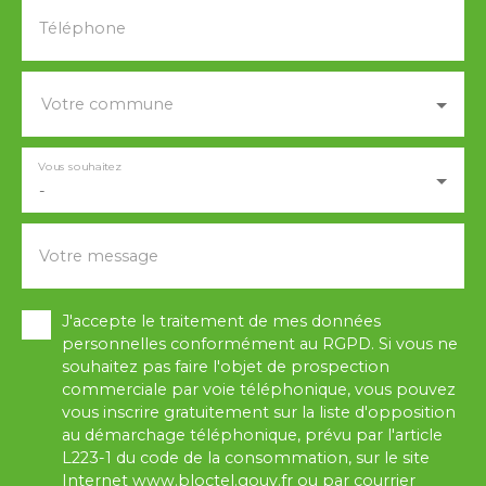
Téléphone
Votre commune
Vous souhaitez
-
Votre message
J'accepte le traitement de mes données
personnelles conformément au RGPD. Si vous ne
souhaitez pas faire l'objet de prospection
commerciale par voie téléphonique, vous pouvez
vous inscrire gratuitement sur la liste d'opposition
au démarchage téléphonique, prévu par l'article
L223-1 du code de la consommation, sur le site
Internet www.bloctel.gouv.fr ou par courrier