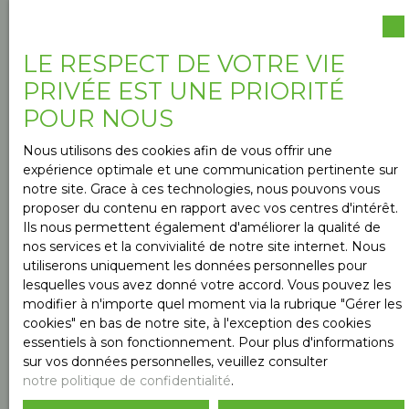
Bernos-Beaulac (33430)
LE RESPECT DE VOTRE VIE
Budget max (€)
PRIVÉE EST UNE PRIORITÉ
POUR NOUS
Surface min (m²)
Nous utilisons des cookies afin de vous offrir une
expérience optimale et une communication pertinente sur
J'accepte le traitement de mes données
notre site. Grace à ces technologies, nous pouvons vous
personnelles conformément au RGPD. Si vous ne
proposer du contenu en rapport avec vos centres d'intérêt.
souhaitez pas faire l'objet de prospection
Ils nous permettent également d'améliorer la qualité de
commerciale par voie téléphonique, vous pouvez
nos services et la convivialité de notre site internet. Nous
vous inscrire gratuitement sur la liste d'opposition
utiliserons uniquement les données personnelles pour
au démarchage téléphonique, prévu par l'article
lesquelles vous avez donné votre accord. Vous pouvez les
L223-1 du code de la consommation, sur le site
modifier à n'importe quel moment via la rubrique ″Gérer les
Internet www.bloctel.gouv.fr ou par courrier
cookies″ en bas de notre site, à l'exception des cookies
adressé à :
essentiels à son fonctionnement. Pour plus d'informations
sur vos données personnelles, veuillez consulter
Société Worldline, Service Bloctel, CS 61311, 41013
notre politique de confidentialité
.
BLOIS CEDEX.