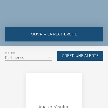
OUVRIR LA RECHERCHE
Type de bien
Immobilier Pro
Trier par
CRÉER UNE ALERTE
Pertinence
Localisation
Bernos-Beaulac (33430)
Budget max (€)
Surface min (m²)
Aucun résultat
RECHERCHER