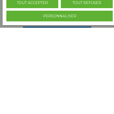
TOUT ACCEPTER
TOUT REFUSER
Pour en savoir plus sur le traitement de vos
données personnelles, veuillez consulter notre
PERSONNALISER
politique de confidentialité
.
RECEVOIR DES ANNONCES
Je recherche un bien
Vente maison Saint-Lary (09800)
Vente maison La Réole (33190)
Vente appartement Niort (79000)