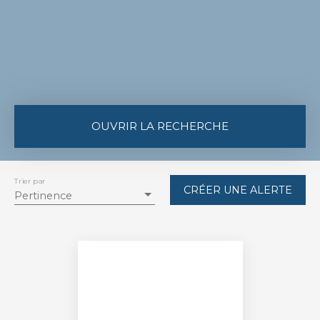
OUVRIR LA RECHERCHE
Type de bien
Appartement
Trier par
CRÉER UNE ALERTE
Pertinence
Localisation
Saint-Dizier (52100)
Budget max (€)
Surface min (m²)