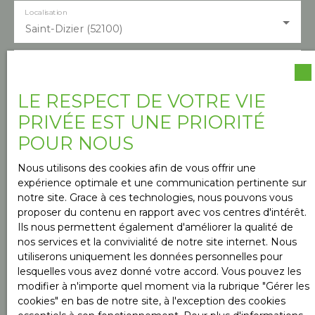
Localisation
Saint-Dizier (52100)
Budget max (€)
LE RESPECT DE VOTRE VIE
PRIVÉE EST UNE PRIORITÉ
Surface min (m²)
POUR NOUS
Nous utilisons des cookies afin de vous offrir une
Pièces min
expérience optimale et une communication pertinente sur
notre site. Grace à ces technologies, nous pouvons vous
J'accepte le traitement de mes données
proposer du contenu en rapport avec vos centres d'intérêt.
personnelles conformément au RGPD. Si vous ne
Ils nous permettent également d'améliorer la qualité de
souhaitez pas faire l'objet de prospection
nos services et la convivialité de notre site internet. Nous
commerciale par voie téléphonique, vous pouvez
utiliserons uniquement les données personnelles pour
vous inscrire gratuitement sur la liste d'opposition
lesquelles vous avez donné votre accord. Vous pouvez les
au démarchage téléphonique, prévu par l'article
modifier à n'importe quel moment via la rubrique ″Gérer les
L223-1 du code de la consommation, sur le site
cookies″ en bas de notre site, à l'exception des cookies