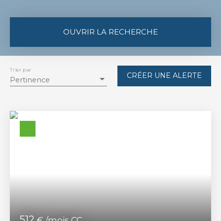
OUVRIR LA RECHERCHE
Type de bien
Appartement
Trier par
CRÉER UNE ALERTE
Pertinence
Localisation
La Réole (33190)
Loyer max (€/mois)
Surface min (m²)
RECHERCHER
512
€ /mois CC