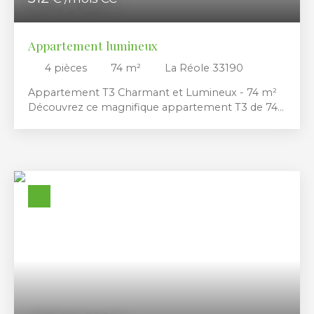
Appartement lumineux
4
pièces
74
m²
La Réole 33190
Appartement T3 Charmant et Lumineux - 74 m²
Découvrez ce magnifique appartement T3 de 74
m², niché au premier étage d'un immeuble de
caractère construit en 1948. Ce bien, non meublé,
est idéal pour ceux qui souhaitent personnaliser
leur espace de vie avec leur propre touche.
Imaginez-vous dans un spacieux séjour de 30 m²,
baigné de lumière naturelle, parfait pour des
soirées conviviales ou des moments de détente
en famille. Les deux chambres,
L'appartement est en excellent état, avec des
parties communes soignées, et bénéficie d'un
chauffage individuel pour un confort optimal. Les
fenêtres en PVC garantissent une isolation
thermique et phonique de qualité.
Frais d'agence Locataire 512 euros Propriétaire