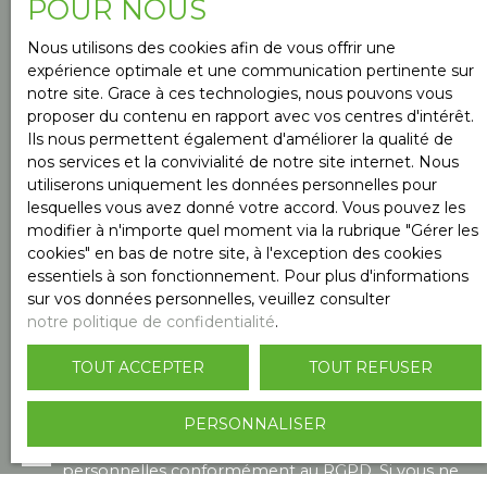
POUR NOUS
Location
Nous utilisons des cookies afin de vous offrir une
Type de bien
expérience optimale et une communication pertinente sur
Appartement
notre site. Grace à ces technologies, nous pouvons vous
proposer du contenu en rapport avec vos centres d'intérêt.
Ils nous permettent également d'améliorer la qualité de
Localisation
nos services et la convivialité de notre site internet. Nous
La Réole (33190)
utiliserons uniquement les données personnelles pour
lesquelles vous avez donné votre accord. Vous pouvez les
modifier à n'importe quel moment via la rubrique ″Gérer les
Loyer max (€/mois)
cookies″ en bas de notre site, à l'exception des cookies
essentiels à son fonctionnement. Pour plus d'informations
sur vos données personnelles, veuillez consulter
Surface min (m²)
notre politique de confidentialité
.
TOUT ACCEPTER
TOUT REFUSER
Pièces min
PERSONNALISER
J'accepte le traitement de mes données
personnelles conformément au RGPD. Si vous ne