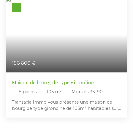
156 600
€
Maison de bourg de type girondine
5
pièces
105
m²
Morizès 33190
Transaxia Immo vous présente une maison de
bourg de type girondine de 105m² habitables sur
2 niveaux, mitoyenne un mur arrière, et disposant
d'un petit jardin de 68m² à l'avant côté sud-est
nécessitant peu d'entretien. Cette bâtisse en